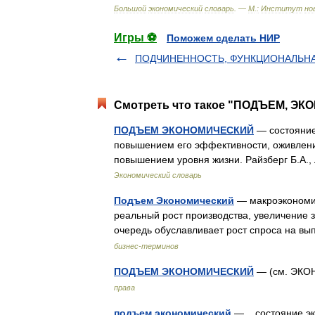
Большой
экономический
словарь
. —
М
.
:
Институт
но
Игры ⚽
Поможем сделать НИР
ПОДЧИНЕННОСТЬ, ФУНКЦИОНАЛЬН
Смотреть что такое "ПОДЪЕМ, ЭК
ПОДЪЕМ ЭКОНОМИЧЕСКИЙ
— состояние
повышением его эффективности, оживлени
повышением уровня жизни. Райзберг Б.А.
Экономический словарь
Подъем Экономический
— макроэкономич
реальный рост производства, увеличение 
очередь обуславливает рост спроса на 
бизнес-терминов
ПОДЪЕМ ЭКОНОМИЧЕСКИЙ
— (см. ЭК
права
подъем экономический
— состояние эко