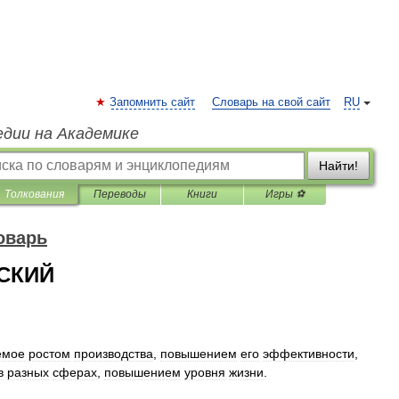
Запомнить сайт
Словарь на свой сайт
RU
едии на Академике
Найти!
Толкования
Переводы
Книги
Игры ⚽
оварь
СКИЙ
емое
ростом
производства
,
повышением
его
эффективности
,
в
разных
сферах
,
повышением
уровня
жизни
.