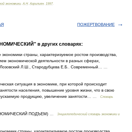
вой
экономики
.
А
.
Н
.
Азрилиян
.
1997
.
АЯ
ПОЖЕРТВОВАНИЕ
ОНОМИЧЕСКИЙ" в других словарях:
 экономики страны, характеризуемое ростом производства,
ем экономической деятельности в разных сферах,
, Лозовский Л.Ш., Стародубцева Е.Б.. Современный… …
еская ситуация в экономике, при которой происходит
занятости населения, повышение уровня жизни, что в свою
выпускаемую продукцию, увеличение занятости… …
Словарь
ОНОМИЧЕСКИЙ ПОДЪЕМ) …
Энциклопедический словарь экономики и
номики страны, характеризуемое ростом производства,